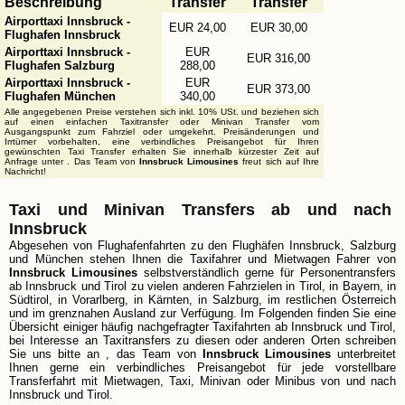
Beschreibung
Transfer
Transfer
Airporttaxi Innsbruck -
EUR 24,00
EUR 30,00
Flughafen Innsbruck
Airporttaxi Innsbruck -
EUR
EUR 316,00
Flughafen Salzburg
288,00
Airporttaxi Innsbruck -
EUR
EUR 373,00
Flughafen München
340,00
Alle angegebenen Preise verstehen sich inkl. 10% USt. und beziehen sich
auf einen einfachen Taxitransfer oder Minivan Transfer vom
Ausgangspunkt zum Fahrziel oder umgekehrt. Preisänderungen und
Irrtümer vorbehalten, eine verbindliches Preisangebot für Ihren
gewünschten Taxi Transfer erhalten Sie innerhalb kürzester Zeit auf
Anfrage unter
. Das Team von
Innsbruck Limousines
freut sich auf Ihre
Nachricht!
Taxi und Minivan Transfers ab und nach
Innsbruck
Abgesehen von Flughafenfahrten zu den Flughäfen Innsbruck, Salzburg
und München stehen Ihnen die Taxifahrer und Mietwagen Fahrer von
Innsbruck Limousines
selbstverständlich gerne für Personentransfers
ab Innsbruck und Tirol zu vielen anderen Fahrzielen in Tirol, in Bayern, in
Südtirol, in Vorarlberg, in Kärnten, in Salzburg, im restlichen Österreich
und im grenznahen Ausland zur Verfügung. Im Folgenden finden Sie eine
Übersicht einiger häufig nachgefragter Taxifahrten ab Innsbruck und Tirol,
bei Interesse an Taxitransfers zu diesen oder anderen Orten schreiben
Sie uns bitte an
, das Team von
Innsbruck Limousines
unterbreitet
Ihnen gerne ein verbindliches Preisangebot für jede vorstellbare
Transferfahrt mit Mietwagen, Taxi, Minivan oder Minibus von und nach
Innsbruck und Tirol.