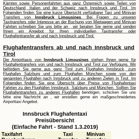
Kärnten sowie Personenfahrten aus ganz Österreich sowie Teilen von
Deutschland, Italien und der Schweiz nach Innsbruck und Tirol. Im
Folgenden finden Sie eine kurze Übersicht verfügbarer Taxi und Minivan
Transfers von
Innsbruck Limousines
. Bei Fragen zu unseren
Taxitransfers oder Interesse an der Buchung von Mietwagen und Minivan
Fahrten schreiben Sie uns bitte an
, wir beraten Sie gerne und senden
Ihnen ein Angebot für Ihren individuellen Taxitransfer oder
Flughafentransfer ab und nach Innsbruck und Tirol.
Flughafentransfers ab und nach Innsbruck und
Tirol
Die Airporttaxis von
Innsbruck Limousines
stehen Ihnen gerne für
Flughafentransfers von und nach Innsbruck und Tirol zur Verfügung. Wir
befördern Sie gerne aus ganz Tirol zum Flughafen Innsbruck, zum
Flughafen Salzburg und zum Flughafen München sowie von den
genannten Flughäfen nach Innsbruck und zu anderen Zielen in Tirol. Im
Folgenden finden Sie eine Übersicht über Preise von Flughafentaxi
Fahrten zu den Flughäfen Innsbruck, Salzburg und München. Sollten Sie
Flughafentransfers zu anderen Flughäfen
benötigen, schicken Sie uns
bitte eine Nachricht an
, wir erstellen gerne ein maßgeschneidertes
Airporttaxi Angebot.
Innsbruck Flughafentaxi
Preisübersicht
(Einfache Fahrt - Stand 1.3.2019)
Taxifahrt
Taxi
Minivan