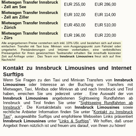
Mietwagen Transfer Innsbruck
EUR 255,00
EUR 286,00
- Zell am See
Mietwagen Transfer Innsbruck
EUR 102,00
EUR 114,00
- Zell am Ziller
Mietwagen Transfer Innsbruck
EUR 450,00
EUR 510,00
- Zürich
Mietwagen Transfer Innsbruck
EUR 196,00
EUR 220,00
- Zürs
Alle angegebenen Preise verstehen sich inkl. 10% USt. und beziehen sich auf einen
einfachen Transfer mit Taxi bzw. Minivan vom Ausgangspunkt zum Fahrziel oder
umgekehrt. Preisänderungen und Irrtümer vorbehalten, eine verbindliches
Preisangebot für Ihren gewünschten Taxitransfer erhalten Sie innerhalb kürzester
Zeit auf Anfrage unter
. Das Team von
Innsbruck Limousines
freut sich auf Ihre
Nachricht!
Kontakt zu Innsbruck Limousines und Internet
Surftips
Wenn Sie Fragen zu den Taxi und Minivan Transfers von
Innsbruck
Limousines
oder Interesse an der Buchung von Transfers mit
Mietwagen, Taxi, Minibus oder Minivan ab und nach Innsbruck und Tirol
haben, erreichen Sie uns jederzeit unter
. Eine Auswahl der von
Innsbruck Limousines
angebotenen Sightseeing Rundfahrten ab
Innsbruck und Tirol finden Sie unter "
Sightseeing Rundfahrten ab
Innsbruck
". Die Kontaktdetails von
Innsbruck Limousines
sowie
rechtliche Anbieter Information finden Sie unter "
Kontakt zu Innsbruck
Taxi
", ausgewählte Surftips und empfohlene Webseiten Links präsentiert
Innsbruck Limousines
unter "
Links & Surftips
". Wir hoffen, daß unser
Angebot Ihnen nützlich ist und freuen uns darauf, von Ihnen zu hören!