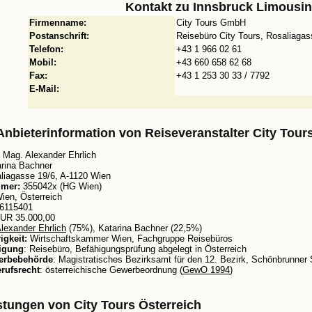
Kontakt zu
Innsbruck Limousi
Firmenname:
City Tours GmbH
Postanschrift:
Reisebüro City Tours, Rosaliagas
Telefon:
+43 1 966 02 61
Mobil:
+43 660 658 62 68
Fax:
+43 1 253 30 33 / 7792
E-Mail:
e Anbieterinformation von Reiseveranstalter City Tour
Mag. Alexander Ehrlich
rina Bachner
iagasse 19/6, A-1120 Wien
mer:
355042x (HG Wien)
ien, Österreich
6115401
UR 35.000,00
lexander Ehrlich
(75%), Katarina Bachner (22,5%)
gkeit:
Wirtschaftskammer Wien, Fachgruppe Reisebüros
igung
: Reisebüro, Befähigungsprüfung abgelegt in Österreich
erbebehörde
: Magistratisches Bezirksamt für den 12. Bezirk, Schönbrunner
rufsrecht
: österreichische Gewerbeordnung (
GewO 1994
)
stungen von City Tours Österreich