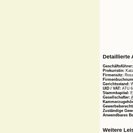
Detailliert
Geschäftsführer:
Prokuristin:
Kata
Firmensitz:
Rosal
Firmenbuchnum
Gerichtsstand:
W
UID / VAT:
ATU 6
Stammkapital:
E
Gesellschafter:
A
Kammerzugehöri
Gewerbeberecht
Zuständige Gew
Anwendbares Be
Weitere Lei